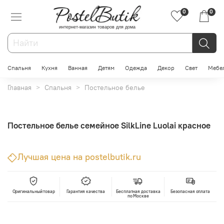
0
0
интернет-магазин товаров для дома
Спальня
Кухня
Ванная
Детям
Одежда
Декор
Свет
Мебе
Главная
Спальня
Постельное белье
Постельное белье семейное SilkLine Luolai красное
Лучшая цена на postelbutik.ru
Оригинальный товар
Гарантия качества
Бесплатная доставка
Безопасная оплата
по Москве
В корзину