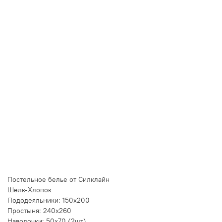
Лучшая цена • Официальный магазин
Купить в 1 клик
Быстро и безопасно
НУЖНА ПОМОЩЬ С ВЫБОРОМ?
Покажем товар вживую и ответим на вопросы
Онлайн-консультант
Кристина
Сейчас онлайн
Заказать живое фото
VK
Telegram
MAX
Постельное белье от Силклайн
Шелк-Хлопок
Пододеяльники: 150х200
Простыня: 240х260
Наволочки: 50х70 (2шт)