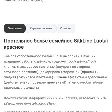
Описание
Характеристики
Отзывы
Постельное белье семейное SilkLine Luolai
красное
Комплект постельного белья Luolai выполнен в лучших
традициях работы с шёлком, содержит 55% шёлка/45%
хлопка, жаккардовое плетение (внутренняя сторона-
сатиновое плетение), декорирован мережкой (простынь-
гладкая (сатиновое плетение)). Очень эффектен и долговечен
(действительно проверен временем!). У него необычайные
тактильные ощущения!
Комплектация: пододеяльник 150х200 (2шт.), наволочка 50х70
(2 шт.), простынь 240х260 (1шт).
Покупая постельное белье в нашем интернет магазине вы