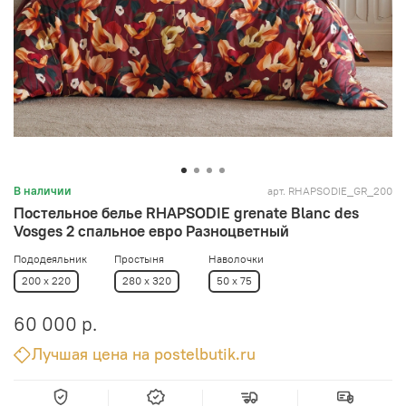
арт.
RHAPSODIE_GR_200
В наличии
Постельное белье RHAPSODIE grenate Blanc des
Vosges 2 спальное евро Разноцветный
Пододеяльник
Простыня
Наволочки
200 x 220
280 x 320
50 x 75
60 000 р.
Лучшая цена на postelbutik.ru