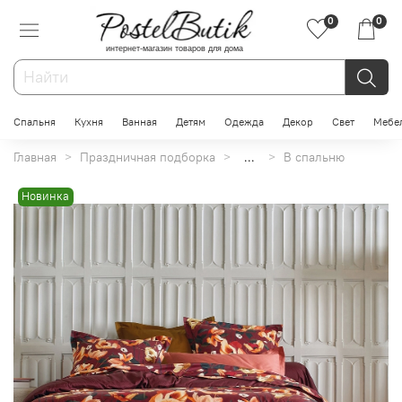
0
0
интернет-магазин товаров для дома
Спальня
Кухня
Ванная
Детям
Одежда
Декор
Свет
Мебе
Главная
Праздничная подборка
...
В спальню
Новинка