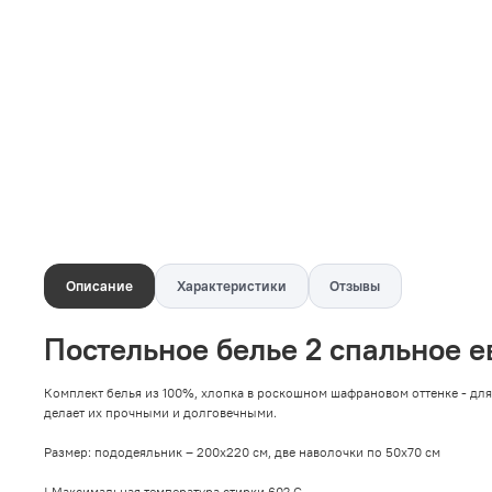
Описание
Характеристики
Отзывы
Постельное белье 2 спальное е
Комплект белья из 100%, хлопка в роскошном шафрановом оттенке - для
делает их прочными и долговечными.
Размер: пододеяльник – 200х220 см, две наволочки по 50х70 см
! Максимальная температура стирки 60? C