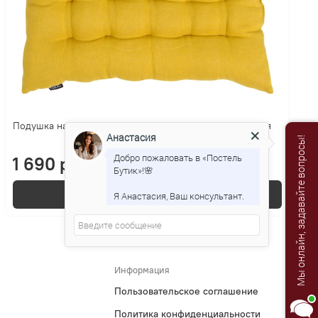
Подушка на стул 40x40 Tkano Essential льняная желтая
Анастасия
Мы онлайн, задавайте вопросы!
Добро пожаловать в «Постель
1 690 р.
Бутик»!🌸
В корзину
Я Анастасия, Ваш консультант.
Информация
Пользовательское соглашение
Политика конфиденциальности