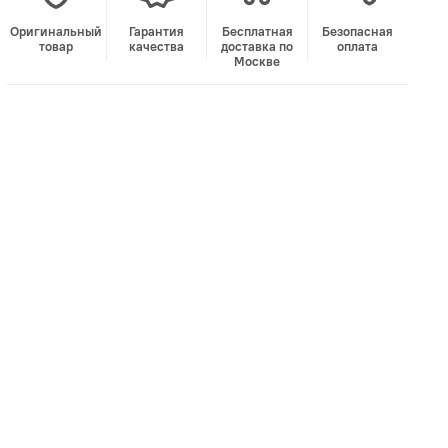
Оригинальный
Гарантия
Бесплатная
Безопасная
товар
качества
доставка по
оплата
Москве
В корзину
Лучшая цена • Официальный магазин
Купить в 1 клик
Быстро и безопасно
НУЖНА ПОМОЩЬ С ВЫБОРОМ?
Покажем товар вживую и ответим на вопросы
Онлайн-консультант
Кристина
Сейчас онлайн
Заказать живое фото
VK
Telegram
MAX