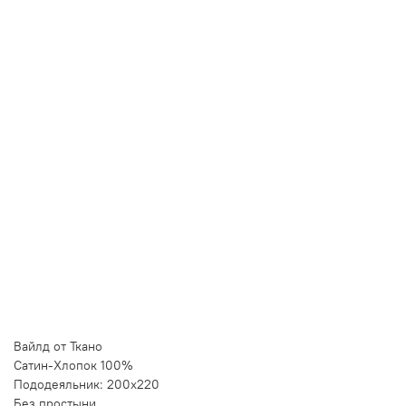
В корзину
Лучшая цена • Официальный магазин
Купить в 1 клик
Быстро и безопасно
НУЖНА ПОМОЩЬ С ВЫБОРОМ?
Покажем товар вживую и ответим на вопросы
Онлайн-консультант
Кристина
Сейчас онлайн
Заказать живое фото
VK
Telegram
MAX
Вайлд от Ткано
Сатин-Хлопок 100%
Пододеяльник: 200х220
Без простыни