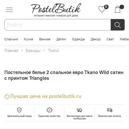
0
интернет-магазин товаров для дома
Спальня
Кухня
Ванная
Детям
Одежда
Декор
Свет
Мебе
Главная
Бренды
Tkano
Постельное белье 2 спальное евро Tkano Wild сатин
с принтом Triangles
Лучшая цена на postelbutik.ru
Оригинальный товар
Гарантия качества
Бесплатная доставка
Безопасная оплата
по Москве