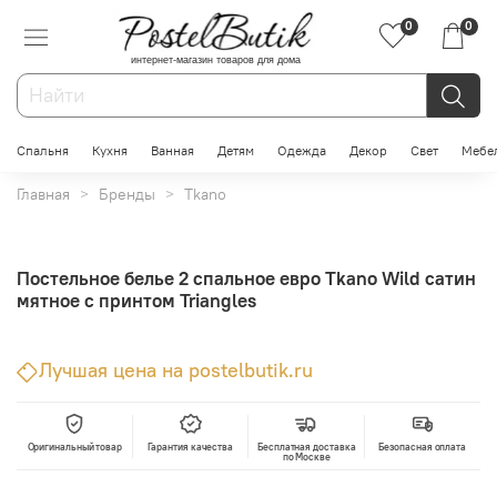
0
0
интернет-магазин товаров для дома
Спальня
Кухня
Ванная
Детям
Одежда
Декор
Свет
Мебе
Главная
Бренды
Tkano
Постельное белье 2 спальное евро Tkano Wild сатин
мятное с принтом Triangles
Лучшая цена на postelbutik.ru
Оригинальный товар
Гарантия качества
Бесплатная доставка
Безопасная оплата
по Москве