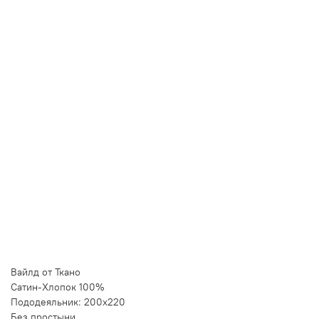
В корзину
Лучшая цена • Официальный магазин
Купить в 1 клик
Быстро и безопасно
НУЖНА ПОМОЩЬ С ВЫБОРОМ?
Покажем товар вживую и ответим на вопросы
Онлайн-консультант
Кристина
Сейчас онлайн
Заказать живое фото
VK
Telegram
MAX
Вайлд от Ткано
Сатин-Хлопок 100%
Пододеяльник: 200х220
Без простыни