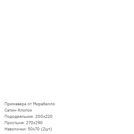
Купить в 1 клик
Быстро и безопасно
НУЖНА ПОМОЩЬ С ВЫБОРОМ?
Покажем товар вживую и ответим на вопросы
Онлайн-консультант
Кристина
Сейчас онлайн
Заказать живое фото
VK
Telegram
MAX
Примавера от Мирабелло
Сатин-Хлопок
Пододеяльник: 200x220
Простыня: 270х290
Наволочки: 50х70 (2шт)