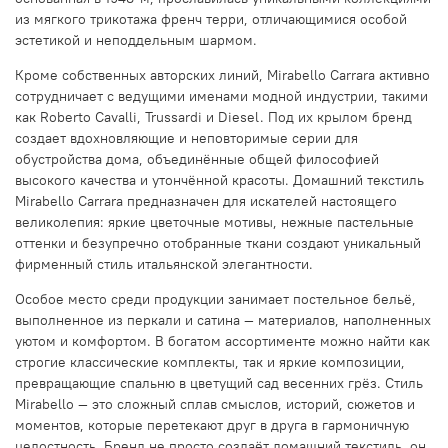
из мягкого трикотажа френч терри, отличающимися особой
эстетикой и неподдельным шармом.
Кроме собственных авторских линий, Mirabello Carrara активно
сотрудничает с ведущими именами модной индустрии, такими
как Roberto Cavalli, Trussardi и Diesel. Под их крылом бренд
создает вдохновляющие и неповторимые серии для
обустройства дома, объединённые общей философией
высокого качества и утончённой красоты. Домашний текстиль
Mirabello Carrara предназначен для искателей настоящего
великолепия: яркие цветочные мотивы, нежные пастельные
оттенки и безупречно отобранные ткани создают уникальный
фирменный стиль итальянской элегантности.
Особое место среди продукции занимает постельное бельё,
выполненное из перкали и сатина — материалов, наполненных
уютом и комфортом. В богатом ассортименте можно найти как
строгие классические комплекты, так и яркие композиции,
превращающие спальню в цветущий сад весенних грёз. Стиль
Mirabello — это сложный сплав смыслов, историй, сюжетов и
моментов, которые перетекают друг в друга в гармоничную
целостность. Бренд не просто создаёт домашний текстиль, он