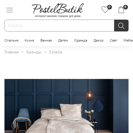
0
0
интернет-магазин товаров для дома
Спальня
Кухня
Ванная
Детям
Одежда
Декор
Свет
Мебе
Главная
Бренды
Estella