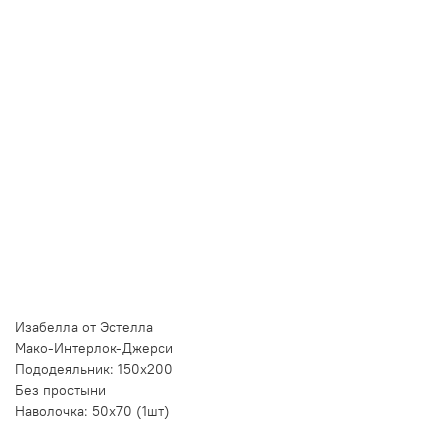
Купить в 1 клик
Быстро и безопасно
НУЖНА ПОМОЩЬ С ВЫБОРОМ?
Покажем товар вживую и ответим на вопросы
Онлайн-консультант
Кристина
Сейчас онлайн
Заказать живое фото
VK
Telegram
MAX
Изабелла от Эстелла
Мако-Интерлок-Джерси
Пододеяльник: 150х200
Без простыни
Наволочка: 50х70 (1шт)