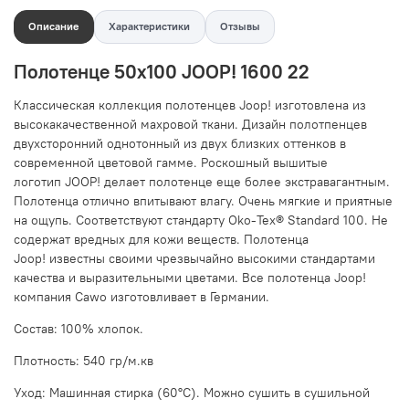
Описание
Характеристики
Отзывы
Полотенце 50х100 JOOP! 1600 22
Классическая коллекция полотенцев Joop! изготовлена из
высокакачественной махровой ткани. Дизайн полотпенцев
двухсторонний однотонный из двух близких оттенков
в
современной цветовой гамме.
Роскошный вышитые
логотип JOOP!
делает полотенце еще более экстравагантным.
Полотенца о
тлично впитывают влагу. Очень мягкие и приятные
на ощупь. Соответствуют стандарту Oko-Tex® Standard 100. Не
содержат вредных для кожи веществ. Полотенца
Joop! известны своими чрезвычайно высокими стандартами
качества и выразительными цветами. Все полотенца Joop!
компания Cawo изготовливает в Германии.
Состав:
100% хлопок
.
Плотность: 540 гр/м.кв
Уход: Машинная стирка (60°C). Можно сушить в сушильной