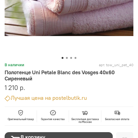
арт.
tow_uni_pet_40
В наличии
Полотенце Uni Petale Blanc des Vosges 40x60
Сиреневый
1 210 р.
Лучшая цена на postelbutik.ru
Оригинальный товар
Гарантия качества
Бесплатная доставка
Безопасная оплата
по Москве
В корзину