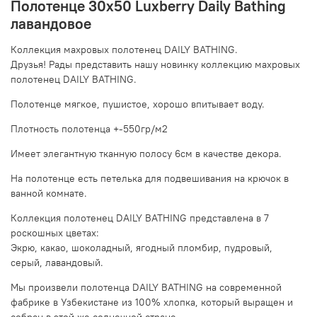
Полотенце 30x50 Luxberry Daily Bathing
лавандовое
Коллекция махровых полотенец DAILY BATHING.
Друзья! Рады представить нашу новинку коллекцию махровых
полотенец DAILY BATHING.
Полотенце мягкое, пушистое, хорошо впитывает воду.
Плотность полотенца +-550гр/м2
Имеет элегантную тканную полосу 6см в качестве декора.
На полотенце есть петелька для подвешивания на крючок в
ванной комнате.
Коллекция полотенец DAILY BATHING представлена в 7
роскошных цветах:
Экрю, какао, шоколадный, ягодный пломбир, пудровый,
серый, лавандовый.
Мы произвели полотенца DAILY BATHING на современной
фабрике в Узбекистане из 100% хлопка, который выращен и
собран в этой же солнечной стране.