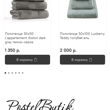
Полотенце 30х50
Полотенце 50х100 Luxberry
L'appartement Alston dark
Teddy голубая ель
gray темно-серое
1 350 р.
2 000 р.
В корзину
В корзину
Анастасия
Добро пожаловать в «Постель
Бутик»!🌸
Я Анастасия, Ваш консультант.