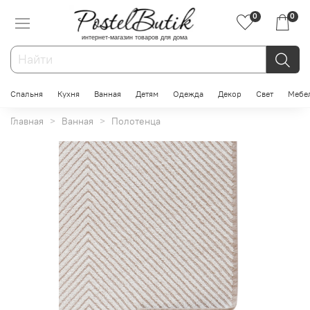
0
0
интернет-магазин товаров для дома
Спальня
Кухня
Ванная
Детям
Одежда
Декор
Свет
Мебе
Главная
Ванная
Полотенца