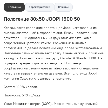
Описание
Характеристики
Отзывы
Полотенце 30х50 JOOP! 1600 50
Классическая коллекция полотенцев Joop! изготовлена из
высокакачественной махровой ткани. Дизайн полотпенцев
двухсторонний однотонный из двух близких оттенков
в
современной цветовой гамме.
Роскошный вышитые
логотип JOOP!
делает полотенце еще более экстравагантным.
Полотенца о
тлично впитывают влагу. Очень мягкие и приятные
на ощупь. Соответствуют стандарту Oko-Tex® Standard 100. Не
содержат вредных для кожи веществ. Полотенца
Joop! известны своими чрезвычайно высокими стандартами
качества и выразительными цветами. Все полотенца Joop!
компания Cawo изготовливает в Германии.
Состав:
100% хлопок
.
Плотность: 540 гр/м.кв
Уход: Машинная стирка (60°C). Можно сушить в сушильной