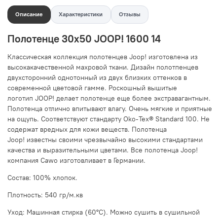
Описание
Характеристики
Отзывы
Полотенце 30х50 JOOP! 1600 14
Классическая коллекция полотенцев Joop! изготовлена из
высокакачественной махровой ткани. Дизайн полотпенцев
двухсторонний однотонный из двух близких оттенков
в
современной цветовой гамме.
Роскошный вышитые
логотип JOOP!
делает полотенце еще более экстравагантным.
Полотенца о
тлично впитывают влагу. Очень мягкие и приятные
на ощупь. Соответствуют стандарту Oko-Tex® Standard 100. Не
содержат вредных для кожи веществ. Полотенца
Joop! известны своими чрезвычайно высокими стандартами
качества и выразительными цветами. Все полотенца Joop!
компания Cawo изготовливает в Германии.
Состав:
100% хлопок
.
Плотность: 540 гр/м.кв
Уход: Машинная стирка (60°C). Можно сушить в сушильной