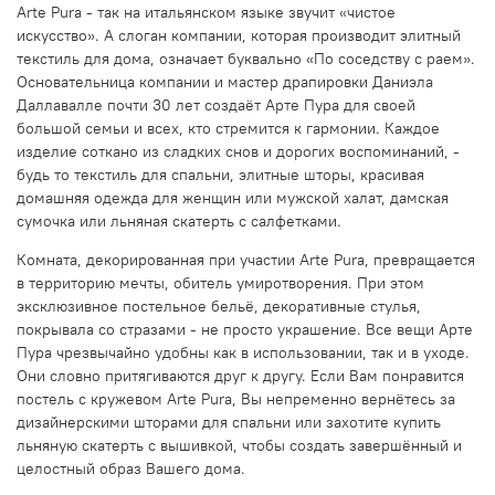
Arte Pura - так на итальянском языке звучит «чистое
искусство». А слоган компании, которая производит элитный
текстиль для дома, означает буквально «По соседству с раем».
Основательница компании и мастер драпировки Даниэла
Даллавалле почти 30 лет создаёт Арте Пура для своей
большой семьи и всех, кто стремится к гармонии. Каждое
изделие соткано из сладких снов и дорогих воспоминаний, -
будь то текстиль для спальни, элитные шторы, красивая
домашняя одежда для женщин или мужской халат, дамская
сумочка или льняная скатерть с салфетками.
Комната, декорированная при участии Arte Pura, превращается
в территорию мечты, обитель умиротворения. При этом
эксклюзивное постельное бельё, декоративные стулья,
покрывала со стразами - не просто украшение. Все вещи Арте
Пура чрезвычайно удобны как в использовании, так и в уходе.
Они словно притягиваются друг к другу. Если Вам понравится
постель с кружевом Arte Pura, Вы непременно вернётесь за
дизайнерскими шторами для спальни или захотите купить
льняную скатерть с вышивкой, чтобы создать завершённый и
целостный образ Вашего дома.