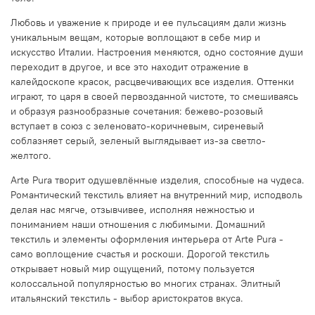
Любовь и уважение к природе и ее пульсациям дали жизнь
уникальным вещам, которые воплощают в себе мир и
искусство Италии. Настроения меняются, одно состояние души
переходит в другое, и все это находит отражение в
калейдоскопе красок, расцвечивающих все изделия. Оттенки
играют, то царя в своей первозданной чистоте, то смешиваясь
и образуя разнообразные сочетания: бежево-розовый
вступает в союз с зеленовато-коричневым, сиреневый
соблазняет серый, зеленый выглядывает из-за светло-
желтого.
Arte Pura творит одушевлённые изделия, способные на чудеса.
Романтический текстиль влияет на внутренний мир, исподволь
делая нас мягче, отзывчивее, исполняя нежностью и
пониманием наши отношения с любимыми. Домашний
текстиль и элементы оформления интерьера от Arte Pura -
само воплощение счастья и роскоши. Дорогой текстиль
открывает новый мир ощущений, потому пользуется
колоссальной популярностью во многих странах. Элитный
итальянский текстиль - выбор аристократов вкуса.