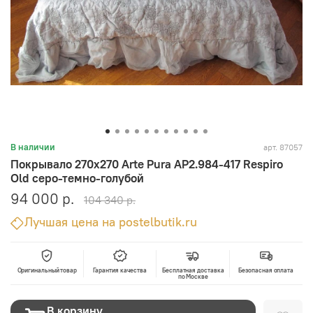
арт.
87057
В наличии
Покрывало 270х270 Arte Pura AP2.984-417 Respiro
Old серо-темно-голубой
94 000 р.
104 340 р.
Лучшая цена на postelbutik.ru
Оригинальный товар
Гарантия качества
Бесплатная доставка
Безопасная оплата
по Москве
В корзину