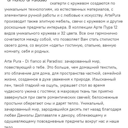
скатерти с кружевом создаются по
уникальным технологиям, из естественных материалов, с
элементами ручной работы и с любовью к искусству. ArtePura
производит также элитную мебель, свечи с кружевом и другие
роскошные предметы интерьера. В коллекции Арте Пура 12
видов уникального кружева и 32 цвета. Все они гармонично
сочетаются между собой, что позволяет Вам стать стилистом
своего дома, со вкусом «одеть» гостиную, спальню, ванную
комнату, себя и родных.
Arte Pura - Di fianco al Paradiso: зачарованный мир,
повествующий о тебе. Это больше, чем домашний текстиль,
это облачение для дома, для пространства частной, семейной
жизни, созданное в духе уважения к природе. Изысканный
лен, такой гладкий на ощупь, украшает стол во время
чудесного ужина с гостями; в махровую ткань так приятно
завернуться при свете романтических свечей; белоснежные
простыни оберегают сны и дарят тепло. Уникальный,
зачарованный мир, зародившийся десять лет назад благодаря
любви Даниэлы Даллавалле к декору, облекающему и
одушевляющему повседневные предметы вокруг нас и наше
тело.