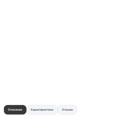
Купить в 1 клик
Быстро и безопасно
НУЖНА ПОМОЩЬ С ВЫБОРОМ?
Покажем товар вживую и ответим на вопросы
Онлайн-консультант
Кристина
Сейчас онлайн
Заказать живое фото
VK
Telegram
MAX
Описание
Характеристики
Отзывы