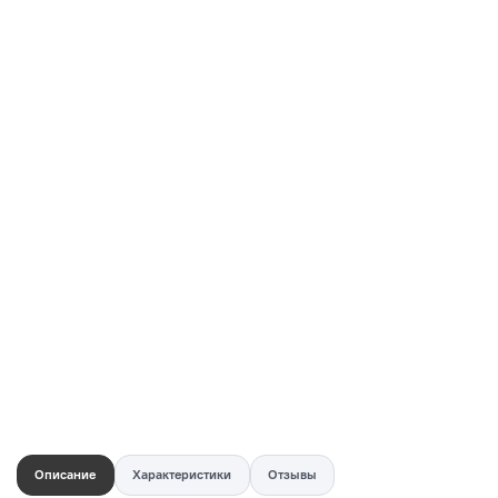
Купить в 1 клик
Быстро и безопасно
НУЖНА ПОМОЩЬ С ВЫБОРОМ?
Покажем товар вживую и ответим на вопросы
Онлайн-консультант
Кристина
Сейчас онлайн
Заказать живое фото
VK
Telegram
MAX
Описание
Характеристики
Отзывы