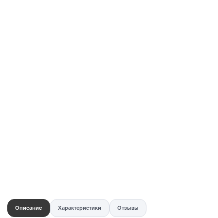
Купить в 1 клик
Быстро и безопасно
НУЖНА ПОМОЩЬ С ВЫБОРОМ?
Покажем товар вживую и ответим на вопросы
Онлайн-консультант
Кристина
Сейчас онлайн
Заказать живое фото
VK
Telegram
MAX
Описание
Характеристики
Отзывы