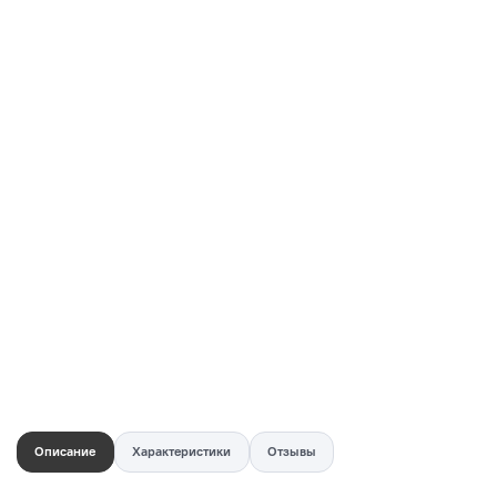
Купить в 1 клик
Быстро и безопасно
НУЖНА ПОМОЩЬ С ВЫБОРОМ?
Покажем товар вживую и ответим на вопросы
Онлайн-консультант
Кристина
Сейчас онлайн
Заказать живое фото
VK
Telegram
MAX
Описание
Характеристики
Отзывы