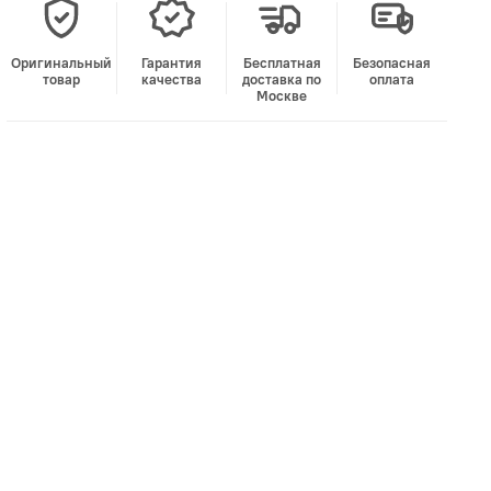
Оригинальный
Гарантия
Бесплатная
Безопасная
товар
качества
доставка по
оплата
Москве
В корзину
Лучшая цена • Официальный магазин
Купить в 1 клик
Быстро и безопасно
НУЖНА ПОМОЩЬ С ВЫБОРОМ?
Покажем товар вживую и ответим на вопросы
Онлайн-консультант
Кристина
Сейчас онлайн
Заказать живое фото