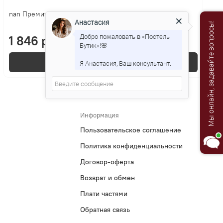
nan Премиум Goodwill
Анастасия
Мы онлайн, задавайте вопросы!
Добро пожаловать в «Постель
1 846 р.
Бутик»!🌸
В корзину
Я Анастасия, Ваш консультант.
Информация
Пользовательское соглашение
Политика конфиденциальности
Договор-оферта
Возврат и обмен
Плати частями
Обратная связь