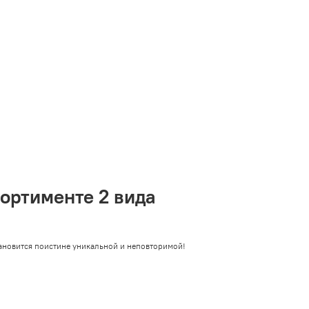
VK
Telegram
MAX
сортименте 2 вида
ановится поистине уникальной и неповторимой!