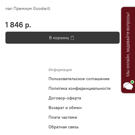
nan Премиум Goodwill
Анастасия
Мы онлайн, задавайте вопросы!
Добро пожаловать в «Постель
1 846 р.
Бутик»!🌸
В корзину
Я Анастасия, Ваш консультант.
Информация
Пользовательское соглашение
Политика конфиденциальности
Договор-оферта
Возврат и обмен
Плати частями
Обратная связь