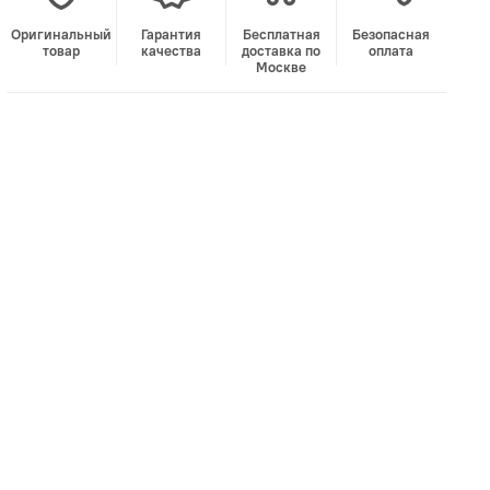
Оригинальный
Гарантия
Бесплатная
Безопасная
товар
качества
доставка по
оплата
Москве
В корзину
Лучшая цена • Официальный магазин
Купить в 1 клик
Быстро и безопасно
НУЖНА ПОМОЩЬ С ВЫБОРОМ?
Покажем товар вживую и ответим на вопросы
Онлайн-консультант
Кристина
Сейчас онлайн
Заказать живое фото
VK
Telegram
MAX