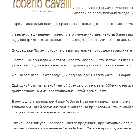
Итальянцу Roberto Cavalli удалось
Кавалли по праву получил псевдон
Первые коллекции одежды, предметов интерьера, стильного текстиля уви
Известность дизайнеру принесло его умение инстинктивно выбирать пр
ведущих трикотажных фабрик шли на всё, чтобы получить оригинальные 
Вскоре даже Париж покорила ставка мастера на природность рисунка, 
Постельные принадлежности от Роберто Кавалли – это настоящая итальян
уникально по дизайну, в нём всё продумано до самых тонких нюансов, с
Общее впечатление от продукции под брендом Roberto Cavalli – неорди
Ещё одной отличительной чертой бренда стоит назвать 100%-ную натур
долговечностью и износостойкостью и стойкостью цвета.
В роскошном постельном белье Роберто Кавалли слились итальянские т
технологии. Такой результат возможен только при условии, что каждый 
создания лучшего итальянского текстиля.
Тактильное и визуальное совершенство продукции, производимой под б
стильной спальни постельное бельё Roberto Cavalli – просто идеальное