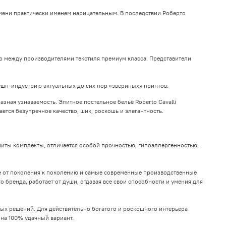
емени практически именем нарицательным. В последствии Роберто
ю между производителями текстиля премиум класса. Представители
ешн-индустрию актуальных до сих пор «звериных» принтов.
зная узнаваемость. Элитное постельное бельё Roberto Cavalli
ется безупречное качество, шик, роскошь и элегантность.
шиты комплекты, отличается особой прочностью, гипоаллергенностью,
ое от поколения к поколению и самые современные производственные
 бренда, работает от души, отдавая все свои способности и умения для
ых решений. Для действительно богатого и роскошного интерьера
 на 100% удачный вариант.