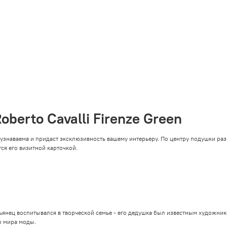
berto Cavalli Firenze Green
да узнаваема и придаст эксклюзивность вашему интерьеру. По центру подушки ра
ся его визитной карточкой.
ьянец воспитывался в творческой семье - его дедушка был известным художни
о мира моды.