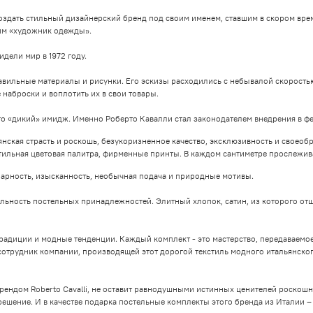
 создать стильный дизайнерский бренд под своим именем, ставшим в скором вр
им «художник одежды».
дели мир в 1972 году.
авильные материалы и рисунки. Его эскизы расходились с небывалой скорость
наброски и воплотить их в свои товары.
его «дикий» имидж. Именно Роберто Кавалли стал законодателем внедрения в ф
ская страсть и роскошь, безукоризненное качество, эксклюзивность и своеобра
тильная цветовая палитра, фирменные принты. В каждом сантиметре прослежива
нарность, изысканность, необычная подача и природные мотивы.
альность постельных принадлежностей. Элитный хлопок, сатин, из которого от
радиции и модные тенденции. Каждый комплект - это мастерство, передаваем
сотрудник компании, производящей этот дорогой текстиль модного итальянского
рендом Roberto Cavalli, не оставит равнодушными истинных ценителей роскошн
 решение. И в качестве подарка постельные комплекты этого бренда из Италии –