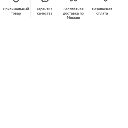
Оригинальный
Гарантия
Бесплатная
Безопасная
товар
качества
доставка по
оплата
Москве
В корзину
Лучшая цена • Официальный магазин
Купить в 1 клик
Быстро и безопасно
НУЖНА ПОМОЩЬ С ВЫБОРОМ?
Покажем товар вживую и ответим на вопросы
Онлайн-консультант
Кристина
Сейчас онлайн
Заказать живое фото
VK
Telegram
MAX