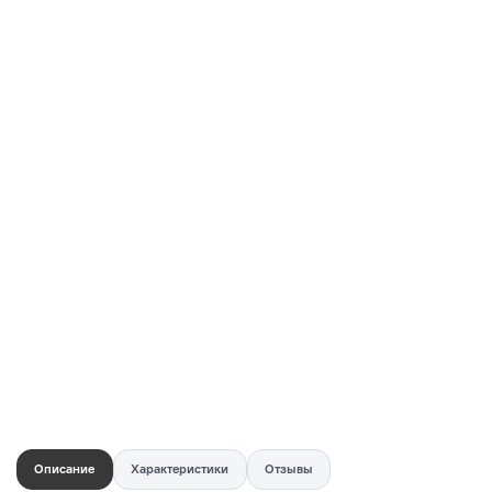
Купить в 1 клик
Быстро и безопасно
НУЖНА ПОМОЩЬ С ВЫБОРОМ?
Покажем товар вживую и ответим на вопросы
Онлайн-консультант
Кристина
Сейчас онлайн
Заказать живое фото
VK
Telegram
MAX
Описание
Характеристики
Отзывы