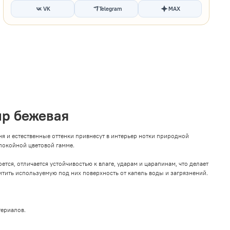
VK
Telegram
MAX
up бежевая
 и естественные оттенки привнесут в интерьер нотки природной
покойной цветовой гамме.
ся, отличается устойчивостью к влаге, ударам и царапинам, что делает
тить используемую под них поверхность от капель воды и загрязнений.
териалов.