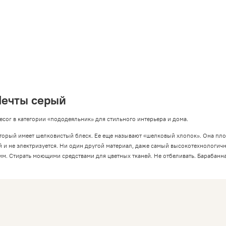
Мечты серый
ecor в категории «пододеяльник» для стильного интерьера и дома.
орый имеет шелковистый блеск. Ее еще называют «шелковый хлопок». Она плотна
й и не электризуется. Ни один другой материал, даже самый высокотехнологичн
м. Стирать моющими средствами для цветных тканей. Не отбеливать. Барабанн