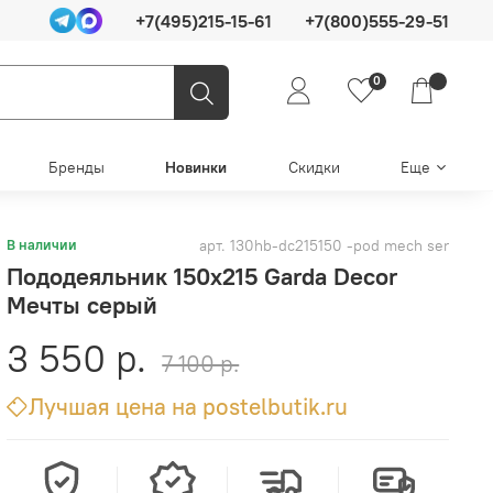
+7(495)215-15-61
+7(800)555-29-51
0
Бренды
Новинки
Скидки
Еще
арт.
130hb-dc215150 -pod mech ser
В наличии
Пододеяльник 150x215 Garda Decor
Мечты серый
3 550 р.
7 100 р.
Лучшая цена на postelbutik.ru