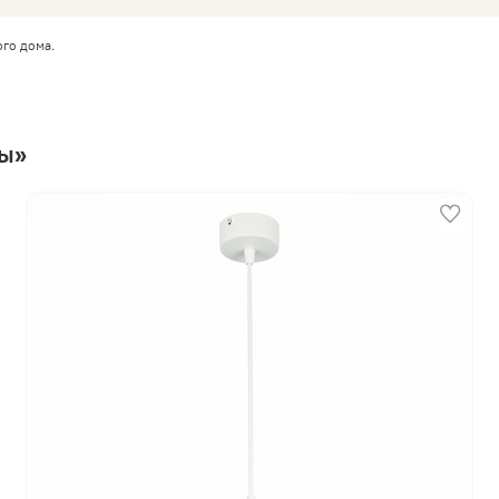
ого дома.
мы»