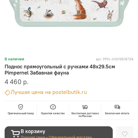
арт.
PPN-X0019518739
В наличии
Поднос прямоугольный с ручками 48х29.5см
Pimpernel Забавная фауна
4 460 р.
Лучшая цена на postelbutik.ru
Оригинальный товар
Гарантия качества
Бесплатная доставка
Безопасная оплата
по Москве
В корзину
Лучшая цена • Официальный магазин