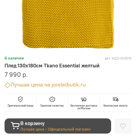
арт.
tk22-th0010
В наличии
Плед 130х180см Tkano Essential желтый
7 990 р.
Лучшая цена на postelbutik.ru
Оригинальный товар
Гарантия качества
Бесплатная доставка
Безопасная оплата
по Москве
В корзину
Лучшая цена • Официальный магазин