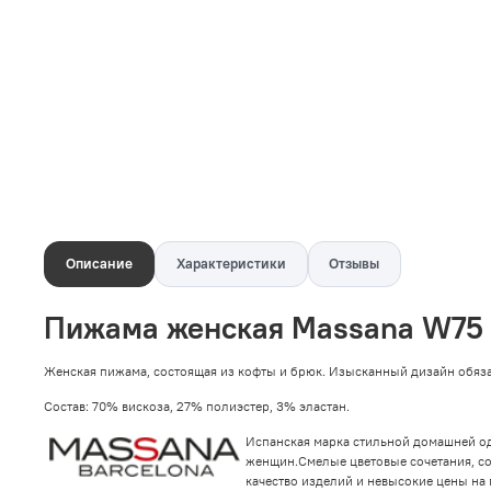
Описание
Характеристики
Отзывы
Пижама женская Massana W75 
Женская пижама, состоящая из кофты и брюк. Изысканный дизайн обяза
Состав: 70% вискоза, 27% полиэстер, 3% эластан.
Испанская марка стильной домашней о
женщин.
Смелые цветовые сочетания, с
качество изделий и невысокие цены на