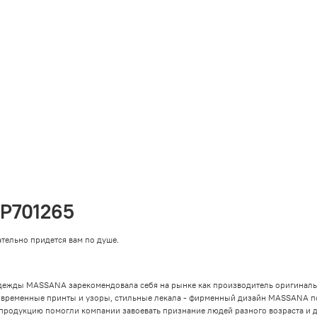
P701265
тельно придется вам по душе.
дежды MASSANA зарекомендовала себя на рынке как производитель оригиналь
овременные принты и узоры, стильные лекала - фирменный дизайн MASSANA п
 продукцию помогли компании завоевать признание людей разного возраста и д