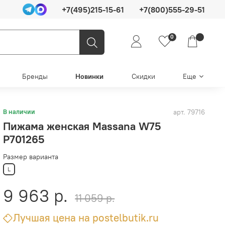
+7(495)215-15-61
+7(800)555-29-51
0
Бренды
Новинки
Скидки
Еще
арт.
79716
В наличии
Пижама женская Massana W75
P701265
Размер варианта
L
9 963 р.
11 059 р.
Лучшая цена на postelbutik.ru