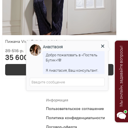
Пижама Vivis Felicity night/avorio синяя
Анастасия
Мы онлайн, задавайте вопросы!
39 516 р.
Добро пожаловать в «Постель
35 600 р.
Бутик»!🌸
В корзину
Я Анастасия, Ваш консультант.
Информация
Пользовательское соглашение
Политика конфиденциальности
Договор-оферта