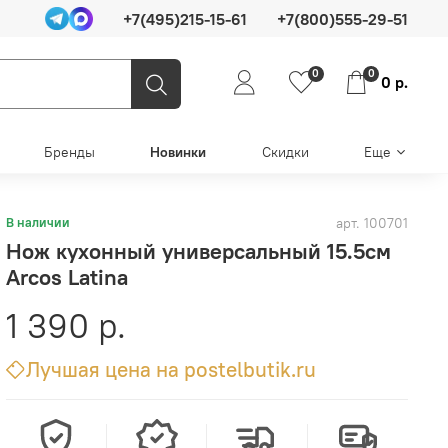
+7(495)215-15-61
+7(800)555-29-51
0
0
0 р.
Бренды
Новинки
Скидки
Еще
арт.
100701
В наличии
Нож кухонный универсальный 15.5cм
Arcos Latina
1 390 р.
Лучшая цена на postelbutik.ru