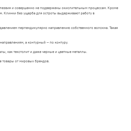
 лезвия и совершенно не подвержены окислительным процессам. Кроме
ом. Клинки без ущерба для остроты выдерживают работу в
 давлением перпендикулярно направлению собственного волокна. Такая
направлениям, а контурный — по контуру.
лы, как текстолит и даже черные и цветные металлы.
е товары от мировых брендов.