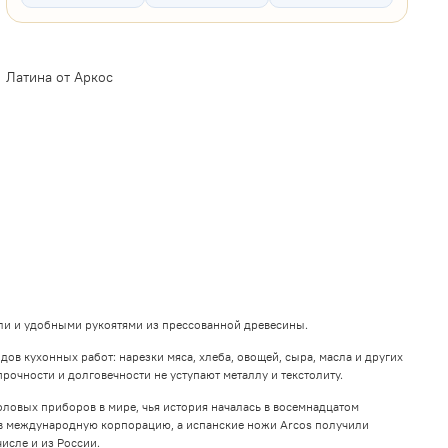
Латина от Аркос
али и удобными рукоятями из прессованной древесины.
ов кухонных работ: нарезки мяса, хлеба, овощей, сыра, масла и других
рочности и долговечности не уступают металлу и текстолиту.
ловых приборов в мире, чья история началась в восемнадцатом
ь в международную корпорацию, а испанские ножи Arcos получили
исле и из России.