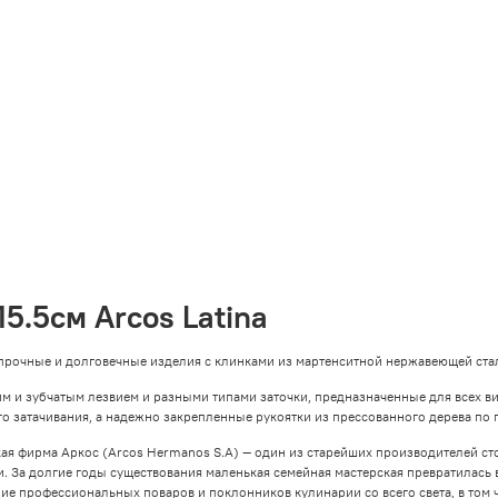
5.5cм Arcos Latina
о прочные и долговечные изделия с клинками из мартенситной нержавеющей ст
 и зубчатым лезвием и разными типами заточки, предназначенные для всех вид
го затачивания, а надежно закрепленные рукоятки из прессованного дерева по п
ая фирма Аркос (Arcos Hermanos S.A) — один из старейших производителей сто
и. За долгие годы существования маленькая семейная мастерская превратилас
ие профессиональных поваров и поклонников кулинарии со всего света, в том ч