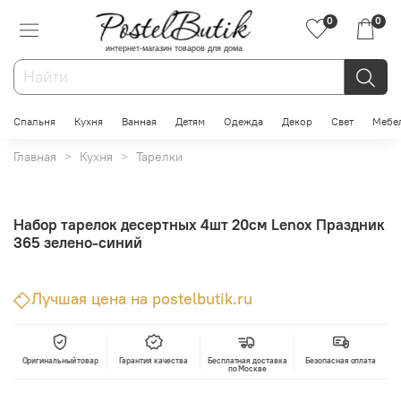
0
0
интернет-магазин товаров для дома
Спальня
Кухня
Ванная
Детям
Одежда
Декор
Свет
Мебе
Главная
Кухня
Тарелки
Набор тарелок десертных 4шт 20см Lenox Праздник
365 зелено-синий
Лучшая цена на postelbutik.ru
Оригинальный товар
Гарантия качества
Бесплатная доставка
Безопасная оплата
по Москве