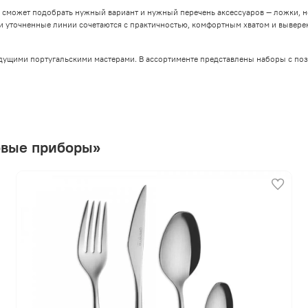
может подобрать нужный вариант и нужный перечень аксессуаров — ложки, но
 уточненные линии сочетаются с практичностью, комфортным хватом и вывере
едущими португальскими мастерами. В ассортименте представлены наборы с п
овые приборы»