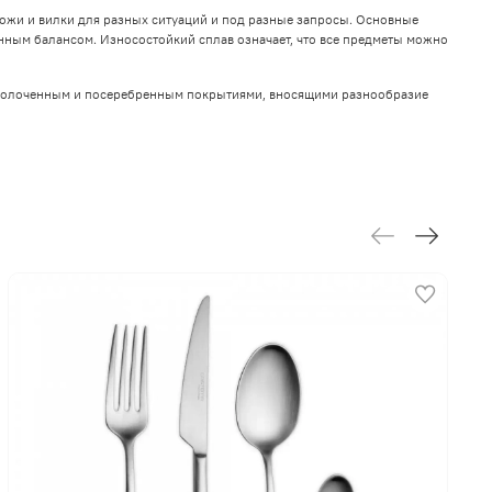
жи и вилки для разных ситуаций и под разные запросы. Основные
нным балансом. Износостойкий сплав означает, что все предметы можно
озолоченным и посеребренным покрытиями, вносящими разнообразие