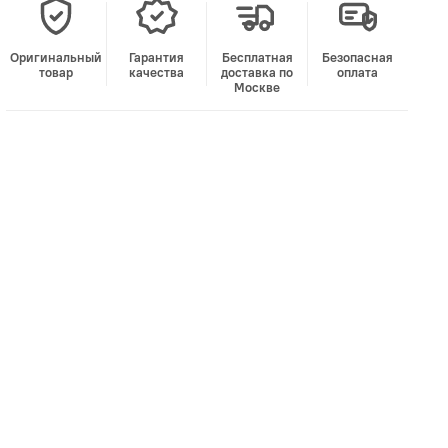
Оригинальный
Гарантия
Бесплатная
Безопасная
товар
качества
доставка по
оплата
Москве
В корзину
Лучшая цена • Официальный магазин
Купить в 1 клик
Быстро и безопасно
НУЖНА ПОМОЩЬ С ВЫБОРОМ?
Покажем товар вживую и ответим на вопросы
Онлайн-консультант
Кристина
Сейчас онлайн
Заказать живое фото