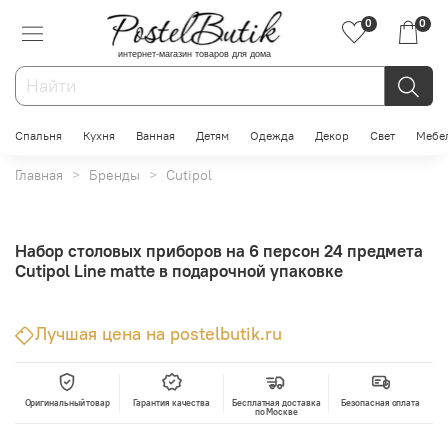
0
0
интернет-магазин товаров для дома
Спальня
Кухня
Ванная
Детям
Одежда
Декор
Свет
Мебе
Главная
Бренды
Cutipol
Набор столовых приборов на 6 персон 24 предмета
Cutipol Line matte в подарочной упаковке
Лучшая цена на postelbutik.ru
Оригинальный товар
Гарантия качества
Бесплатная доставка
Безопасная оплата
по Москве