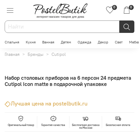
0
0
интернет-магазин товаров для дома
Спальня
Кухня
Ванная
Детям
Одежда
Декор
Свет
Мебе
Главная
Бренды
Cutipol
Набор столовых приборов на 6 персон 24 предмета
Cutipol Icon matte в подарочной упаковке
Лучшая цена на postelbutik.ru
Оригинальный товар
Гарантия качества
Бесплатная доставка
Безопасная оплата
по Москве