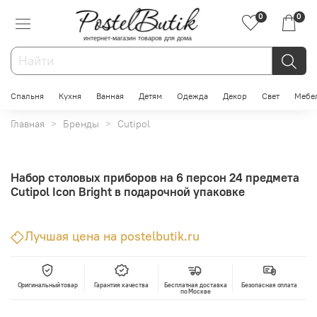
0
0
интернет-магазин товаров для дома
Спальня
Кухня
Ванная
Детям
Одежда
Декор
Свет
Мебе
Главная
Бренды
Cutipol
Набор столовых приборов на 6 персон 24 предмета
Cutipol Icon Bright в подарочной упаковке
Лучшая цена на postelbutik.ru
Оригинальный товар
Гарантия качества
Бесплатная доставка
Безопасная оплата
по Москве