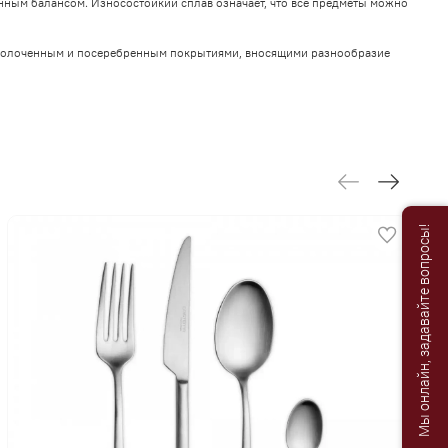
нным балансом. Износостойкий сплав означает, что все предметы можно
озолоченным и посеребренным покрытиями, вносящими разнообразие
Мы онлайн, задавайте вопросы!