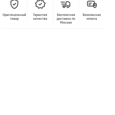
Оригинальный
Гарантия
Бесплатная
Безопасная
товар
качества
доставка по
оплата
Москве
В корзину
Лучшая цена • Официальный магазин
Купить в 1 клик
Быстро и безопасно
НУЖНА ПОМОЩЬ С ВЫБОРОМ?
Покажем товар вживую и ответим на вопросы
Онлайн-консультант
Кристина
Сейчас онлайн
Заказать живое фото