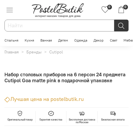
0
0
интернет-магазин товаров для дома
Спальня
Кухня
Ванная
Детям
Одежда
Декор
Свет
Мебе
Главная
Бренды
Cutipol
Набор столовых приборов на 6 персон 24 предмета
Cutipol Goa matte pink в подарочной упаковке
Лучшая цена на postelbutik.ru
Оригинальный товар
Гарантия качества
Бесплатная доставка
Безопасная оплата
по Москве