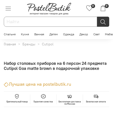
0
0
интернет-магазин товаров для дома
Спальня
Кухня
Ванная
Детям
Одежда
Декор
Свет
Мебе
Главная
Бренды
Cutipol
Набор столовых приборов на 6 персон 24 предмета
Cutipol Goa matte brown в подарочной упаковке
Лучшая цена на postelbutik.ru
Оригинальный товар
Гарантия качества
Бесплатная доставка
Безопасная оплата
по Москве