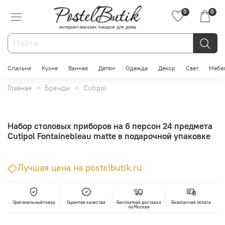
0
0
интернет-магазин товаров для дома
Спальня
Кухня
Ванная
Детям
Одежда
Декор
Свет
Мебе
Главная
Бренды
Cutipol
Набор столовых приборов на 6 персон 24 предмета
Cutipol Fontainebleau matte в подарочной упаковке
Лучшая цена на postelbutik.ru
Оригинальный товар
Гарантия качества
Бесплатная доставка
Безопасная оплата
по Москве