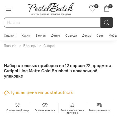
0
0
интернет-магазин товаров для дома
Спальня
Кухня
Ванная
Детям
Одежда
Декор
Свет
Мебе
Главная
Бренды
Cutipol
Набор столовых приборов на 12 персон 72 предмета
Cutipol Line Matte Gold Brushed в подарочной
упаковке
Лучшая цена на postelbutik.ru
Оригинальный товар
Гарантия качества
Бесплатная доставка
Безопасная оплата
по Москве