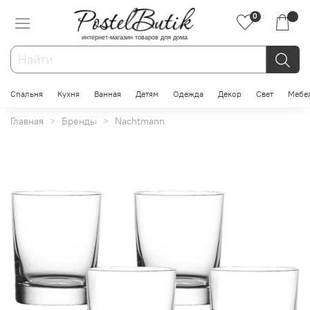
0
интернет-магазин товаров для дома
Спальня
Кухня
Ванная
Детям
Одежда
Декор
Свет
Мебе
Главная
Бренды
Nachtmann