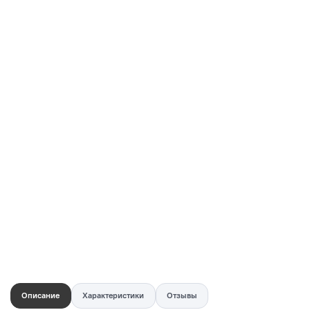
Купить в 1 клик
Быстро и безопасно
НУЖНА ПОМОЩЬ С ВЫБОРОМ?
Покажем товар вживую и ответим на вопросы
Онлайн-консультант
Кристина
Сейчас онлайн
Заказать живое фото
VK
Telegram
MAX
Описание
Характеристики
Отзывы