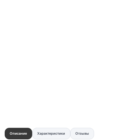
Купить в 1 клик
Быстро и безопасно
НУЖНА ПОМОЩЬ С ВЫБОРОМ?
Покажем товар вживую и ответим на вопросы
Онлайн-консультант
Кристина
Сейчас онлайн
Заказать живое фото
VK
Telegram
MAX
Описание
Характеристики
Отзывы