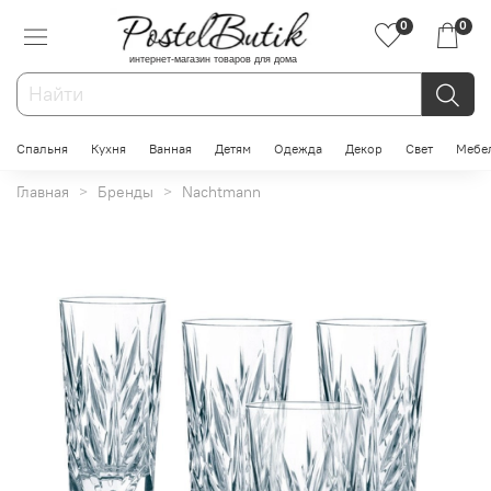
0
0
интернет-магазин товаров для дома
Спальня
Кухня
Ванная
Детям
Одежда
Декор
Свет
Мебе
Главная
Бренды
Nachtmann