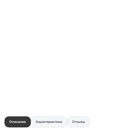
Купить в 1 клик
Быстро и безопасно
НУЖНА ПОМОЩЬ С ВЫБОРОМ?
Покажем товар вживую и ответим на вопросы
Онлайн-консультант
Кристина
Сейчас онлайн
Заказать живое фото
VK
Telegram
MAX
Описание
Характеристики
Отзывы