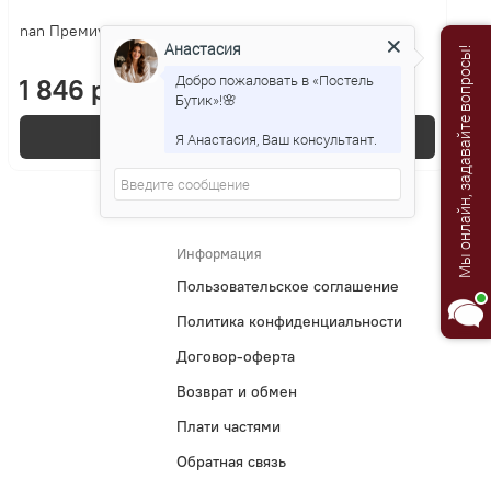
nan Премиум Goodwill
Анастасия
Мы онлайн, задавайте вопросы!
Добро пожаловать в «Постель
1 846 р.
Бутик»!🌸
В корзину
Я Анастасия, Ваш консультант.
Информация
Пользовательское соглашение
Политика конфиденциальности
Договор-оферта
Возврат и обмен
Плати частями
Обратная связь