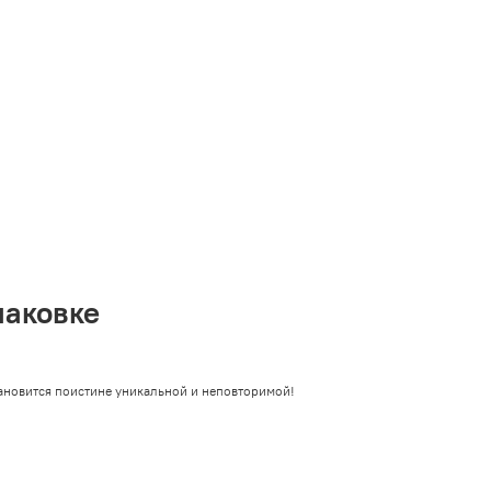
VK
Telegram
MAX
паковке
ановится поистине уникальной и неповторимой!