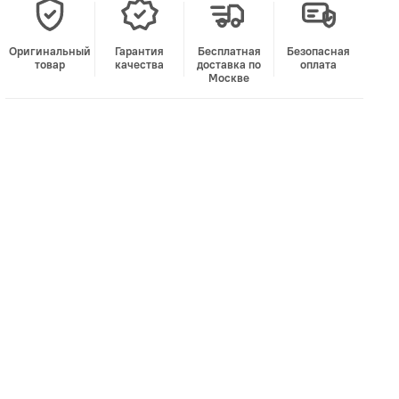
Оригинальный
Гарантия
Бесплатная
Безопасная
товар
качества
доставка по
оплата
Москве
В корзину
Лучшая цена • Официальный магазин
Купить в 1 клик
Быстро и безопасно
НУЖНА ПОМОЩЬ С ВЫБОРОМ?
Покажем товар вживую и ответим на вопросы
Онлайн-консультант
Кристина
Сейчас онлайн
Заказать живое фото