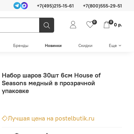
+7(495)215-15-61
+7(800)555-29-51
0
0
0 р.
Бренды
Новинки
Скидки
Еще
Набор шаров 30шт 6см House of
Seasons медный в прозрачной
упаковке
Лучшая цена на postelbutik.ru