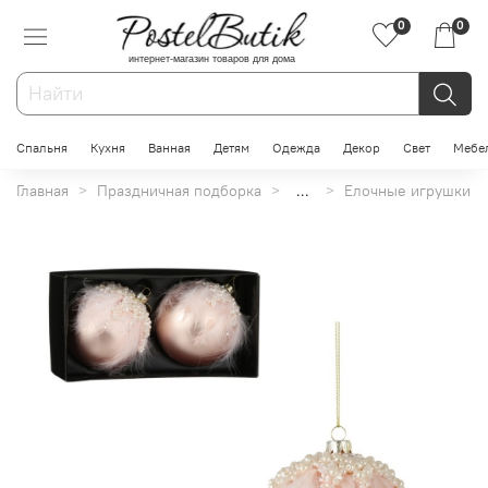
0
0
интернет-магазин товаров для дома
Спальня
Кухня
Ванная
Детям
Одежда
Декор
Свет
Мебе
Главная
Праздничная подборка
...
Елочные игрушки