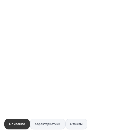
Купить в 1 клик
Быстро и безопасно
НУЖНА ПОМОЩЬ С ВЫБОРОМ?
Покажем товар вживую и ответим на вопросы
Онлайн-консультант
Кристина
Сейчас онлайн
Заказать живое фото
VK
Telegram
MAX
Описание
Характеристики
Отзывы