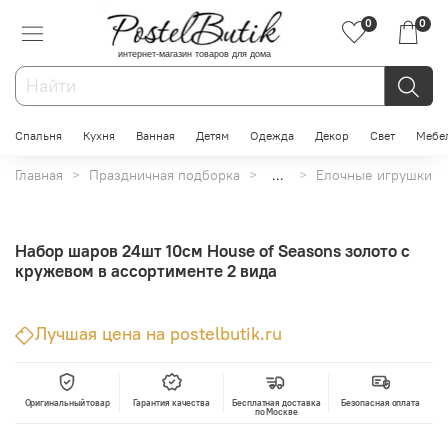
0
0
интернет-магазин товаров для дома
Спальня
Кухня
Ванная
Детям
Одежда
Декор
Свет
Мебе
Главная
Праздничная подборка
...
Елочные игрушки
Набор шаров 24шт 10см House of Seasons золото с
кружевом в ассортименте 2 вида
Лучшая цена на postelbutik.ru
Оригинальный товар
Гарантия качества
Бесплатная доставка
Безопасная оплата
по Москве