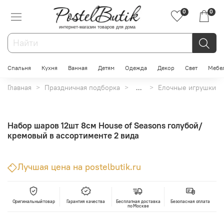
0
0
интернет-магазин товаров для дома
Спальня
Кухня
Ванная
Детям
Одежда
Декор
Свет
Мебе
Главная
Праздничная подборка
...
Елочные игрушки
Набор шаров 12шт 8см House of Seasons голубой/
кремовый в ассортименте 2 вида
Лучшая цена на postelbutik.ru
Оригинальный товар
Гарантия качества
Бесплатная доставка
Безопасная оплата
по Москве