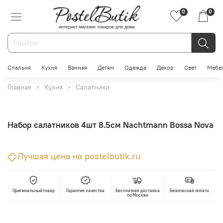
0
0
интернет-магазин товаров для дома
Спальня
Кухня
Ванная
Детям
Одежда
Декор
Свет
Мебе
Главная
Кухня
Салатники
Набор салатников 4шт 8.5см Nachtmann Bossa Nova
Лучшая цена на postelbutik.ru
Оригинальный товар
Гарантия качества
Бесплатная доставка
Безопасная оплата
по Москве
В корзину