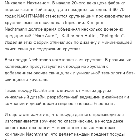
Михаелем Нахтманом. В начале 20-ого века цеха фабрики
переезжают в Нойштадт, где и находятся сегодня. В 60-70
годах NACHTMANN становится крупнейшим производителем
хрусталя высшего качества в Германии. Концерн
Nachtmann долгое время объединял несколько дочерних
предприятий "Marc Aurel", "Katharinen Hutte", "Spiegelau".
Изделия этих фабрик отличались по дизайну и минимизацией
окиси свинца в содержании хрусталя.
Вся посуда Nachtmann изготовлена из хрусталя. В различных
коллекциях присутствуют как посуда из хрусталя с
добавлением оксида свинца, так и уникальной технологии без-
свинцового хрусталя.
Также посуду Nachtmann отличает от многих других
уникальный дизайн, разработанный ведущими дизайнерами
компании и дизайнерами мирового класса Европы и .
И еще стоит заметить, что посуда данного производителя
изготавливается вручную по классическим, а иногда даже
секретным технологиям, известным только мастерам
компании Nachtmann, что делает каждый предмет посуды