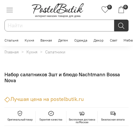
0
0
интернет-магазин товаров для дома
Спальня
Кухня
Ванная
Детям
Одежда
Декор
Свет
Мебе
Главная
Кухня
Салатники
Набор салатников 3шт и блюдо Nachtmann Bossa
Nova
Лучшая цена на postelbutik.ru
Оригинальный товар
Гарантия качества
Бесплатная доставка
Безопасная оплата
по Москве