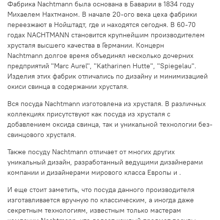
Фабрика Nachtmann была основана в Баварии в 1834 году
Михаелем Нахтманом. В начале 20-ого века цеха фабрики
переезжают в Нойштадт, где и находятся сегодня. В 60-70
годах NACHTMANN становится крупнейшим производителем
хрусталя высшего качества в Германии. Концерн
Nachtmann долгое время объединял несколько дочерних
предприятий "Marc Aurel", "Katharinen Hutte", "Spiegelau".
Изделия этих фабрик отличались по дизайну и минимизацией
окиси свинца в содержании хрусталя.
Вся посуда Nachtmann изготовлена из хрусталя. В различных
коллекциях присутствуют как посуда из хрусталя с
добавлением оксида свинца, так и уникальной технологии без-
свинцового хрусталя.
Также посуду Nachtmann отличает от многих других
уникальный дизайн, разработанный ведущими дизайнерами
компании и дизайнерами мирового класса Европы и .
И еще стоит заметить, что посуда данного производителя
изготавливается вручную по классическим, а иногда даже
секретным технологиям, известным только мастерам