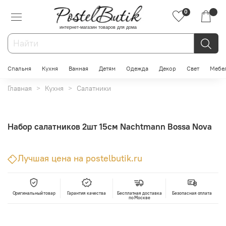
0
интернет-магазин товаров для дома
Спальня
Кухня
Ванная
Детям
Одежда
Декор
Свет
Мебе
Главная
Кухня
Салатники
Набор салатников 2шт 15см Nachtmann Bossa Nova
Лучшая цена на postelbutik.ru
Оригинальный товар
Гарантия качества
Бесплатная доставка
Безопасная оплата
по Москве
В корзину