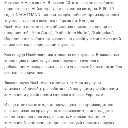
Михаелем Нахтманом. В начале 20-ого века цеха фабрики
переезжают в Нойштадт, где и находятся сегодня. В 60-70
годах NACHTMANN становится крупнейшим производителем
хрусталя высшего качества в Германии. Концерн
Nachtmann долгое время объединял несколько дочерних
предприятий "Marc Aurel", "Katharinen Hutte", "Spiegelau".
Изделия этих фабрик отличались по дизайну и минимизацией
окиси свинца в содержании хрусталя.
Вся посуда Nachtmann изготовлена из хрусталя. В различных
коллекциях присутствуют как посуда из хрусталя с
добавлением оксида свинца, так и уникальной технологии без-
свинцового хрусталя.
Также посуду Nachtmann отличает от многих других
уникальный дизайн, разработанный ведущими дизайнерами
компании и дизайнерами мирового класса Европы и .
И еще стоит заметить, что посуда данного производителя
изготавливается вручную по классическим, а иногда даже
секретным технологиям, известным только мастерам
компании Nachtmann, что делает каждый предмет посуды