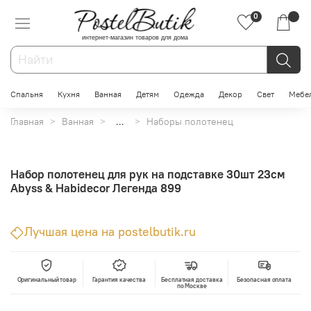
0
интернет-магазин товаров для дома
Спальня
Кухня
Ванная
Детям
Одежда
Декор
Свет
Мебе
Главная
Ванная
...
Наборы полотенец
Набор полотенец для рук на подставке 30шт 23см
Abyss & Habidecor Легенда 899
Лучшая цена на postelbutik.ru
Оригинальный товар
Гарантия качества
Бесплатная доставка
Безопасная оплата
по Москве