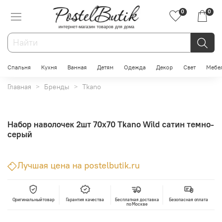
0
0
интернет-магазин товаров для дома
Спальня
Кухня
Ванная
Детям
Одежда
Декор
Свет
Мебе
Главная
Бренды
Tkano
Набор наволочек 2шт 70х70 Tkano Wild сатин темно-
серый
Лучшая цена на postelbutik.ru
Оригинальный товар
Гарантия качества
Бесплатная доставка
Безопасная оплата
по Москве